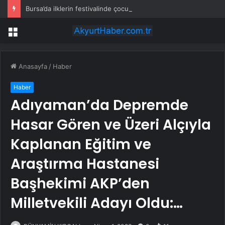
Bursa’da ilklerin festivalinde çocuklar da şen şakrak
Menü
Anasayfa
/
Haber
Haber
Adıyaman’da Depremde
Hasar Gören ve Üzeri Alçıyla
Kaplanan Eğitim ve
Araştırma Hastanesi
Başhekimi AKP’den
Milletvekili Adayı Oldu:…