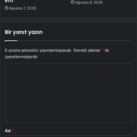
etti
Ağustos 6, 2026
Ağustos 7, 2026
Bir yanıt yazın
E-posta adresiniz yayınlanmayacak.
Gerekli alanlar
*
ile
işaretlenmişlerdir
Y
o
r
u
m
*
Ad
*