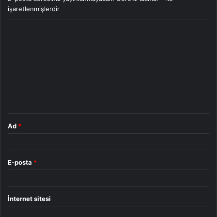
işaretlenmişlerdir
Y
o
r
u
m
*
Ad
*
E-posta
*
İnternet sitesi