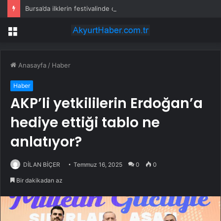
Bursa’da ilklerin festivalinde çocuklar da şen şakrak
Menü
Anasayfa
/
Haber
Haber
AKP’li yetkililerin Erdoğan’a
hediye ettiği tablo ne
anlatıyor?
DİLAN BİÇER
Temmuz 16, 2025
0
0
Bir dakikadan az