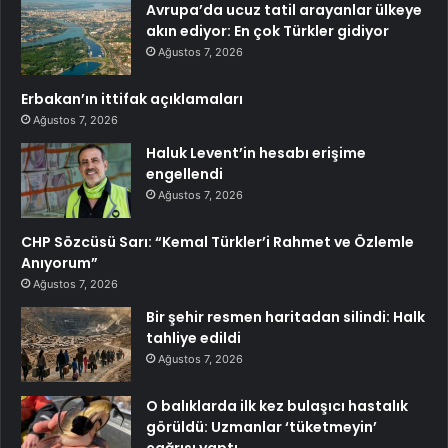
Avrupa’da ucuz tatil arayanlar ülkeye
akın ediyor: En çok Türkler gidiyor
Ağustos 7, 2026
Erbakan’ın ittifak açıklamaları
Ağustos 7, 2026
Haluk Levent’in hesabı erişime
engellendi
Ağustos 7, 2026
CHP Sözcüsü Sarı: “Kemal Türkler’i Rahmet ve Özlemle
Anıyorum”
Ağustos 7, 2026
Bir şehir resmen haritadan silindi: Halk
tahliye edildi
Ağustos 7, 2026
O balıklarda ilk kez bulaşıcı hastalık
görüldü: Uzmanlar ‘tüketmeyin’
çağrısı yaptı