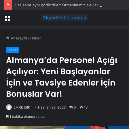
Her sene aynı görüntüler: Ormanlarımız alevler arasında kalıyor
Menü
Anasayfa
/
Haber
Haber
Almanya’da Personel Açığı
Açılıyor: Yeni Başlayanlar
İçin ve Tavsiye Edenler İçin
Bonuslar Var!
EMRE IŞIK
Haziran 28, 2023
0
13
1 dakika okuma süresi