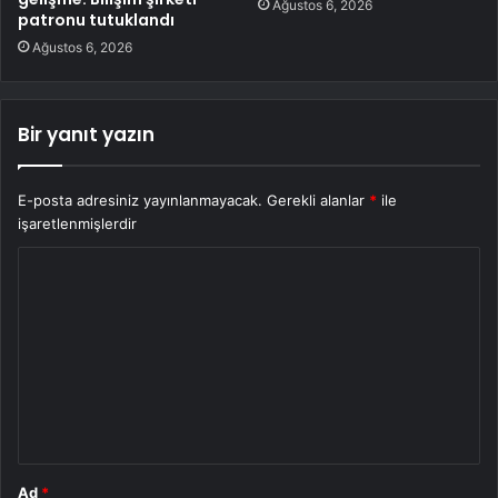
Ağustos 6, 2026
patronu tutuklandı
Ağustos 6, 2026
Bir yanıt yazın
E-posta adresiniz yayınlanmayacak.
Gerekli alanlar
*
ile
işaretlenmişlerdir
Y
o
r
u
m
*
Ad
*