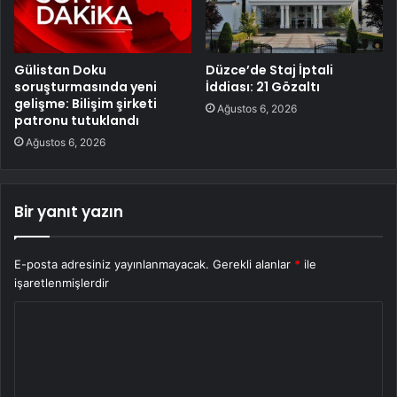
Gülistan Doku
Düzce’de Staj İptali
soruşturmasında yeni
İddiası: 21 Gözaltı
gelişme: Bilişim şirketi
Ağustos 6, 2026
patronu tutuklandı
Ağustos 6, 2026
Bir yanıt yazın
E-posta adresiniz yayınlanmayacak.
Gerekli alanlar
*
ile
işaretlenmişlerdir
Y
o
r
u