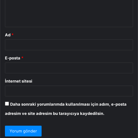
m
*
Ad
*
E-posta
*
İnternet sitesi
Daha sonraki yorumlarımda kullanılması için adım, e-posta
adresim ve site adresim bu tarayıcıya kaydedilsin.