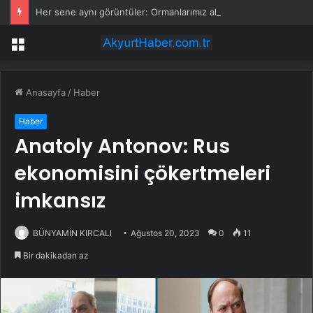
Her sene aynı görüntüler: Ormanlarımız alevler arasında kalıyor
Menü
Anasayfa
/
Haber
Haber
Anatoly Antonov: Rus
ekonomisini çökertmeleri
imkansız
BÜNYAMİN KIRCALI
Ağustos 20, 2023
0
11
Bir dakikadan az