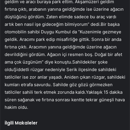
geldim ve aracı buraya park ettim. Akşamüzeri geldim
fırtına çıktı, arabanın yanına geldiğimde ise üzerine ağacın
düştüğünü gördüm. Zaten elimde sadece bu araç vardı
artık ben nasıl işe gideceğim bilmiyorum” dedi.Bir başka
otomobilin sahibi Duygu Kumbul da “Kuzenimle gezmeye
geldik. Aracımı park edip misafirliğe gittik. Sonra bir anda
fırtına çıktı. Aracımın yanına geldiğimde üzerine ağacın
devrildiğini gördüm. Ağacın içi resmen boş. Doğal bir afet
ama çok üzgünüm” diye konuştu.Sahildekiler şoke
olduŞiddetli rüzgar nedeniyle Serik ilçesinde sahildeki
tatilciler ise zor anlar yaşadı. Aniden çıkan rüzgar, sahildeki
kumları etrafa savurdu. Sahilde göz gözü görmezken
tatilciler sahili terk etmek zorunda kaldı.Yaklaşık 15 dakika
süren sağanak ve fırtına sonrası kentte tekrar güneşli hava
hakim oldu.
İlgili Makaleler