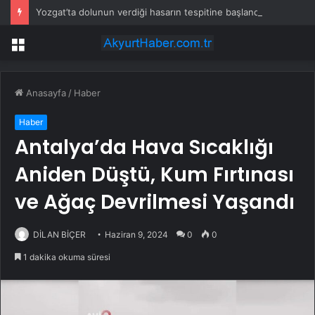
Yozgat’ta dolunun verdiği hasarın tespitine başlandı
Menü
Anasayfa
/
Haber
Haber
Antalya’da Hava Sıcaklığı
Aniden Düştü, Kum Fırtınası
ve Ağaç Devrilmesi Yaşandı
DİLAN BİÇER
Haziran 9, 2024
0
0
1 dakika okuma süresi