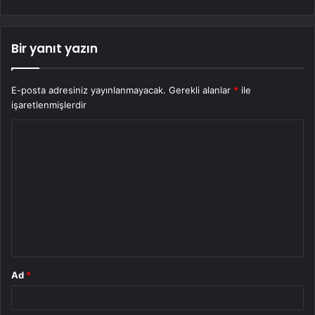
Bir yanıt yazın
E-posta adresiniz yayınlanmayacak.
Gerekli alanlar
*
ile
işaretlenmişlerdir
Y
o
r
u
m
*
Ad
*