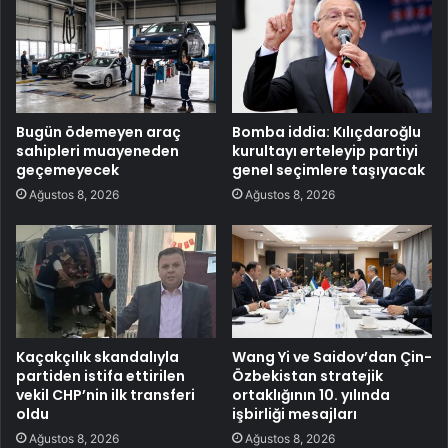
Bugün ödemeyen araç
Bomba iddia: Kılıçdaroğlu
sahipleri muayeneden
kurultayı erteleyip partiyi
geçemeyecek
genel seçimlere taşıyacak
Ağustos 8, 2026
Ağustos 8, 2026
Kaçakçılık skandalıyla
Wang Yi ve Saidov’dan Çin-
partiden istifa ettirilen
Özbekistan stratejik
vekil CHP’nin ilk transferi
ortaklığının 10. yılında
oldu
işbirliği mesajları
Ağustos 8, 2026
Ağustos 8, 2026