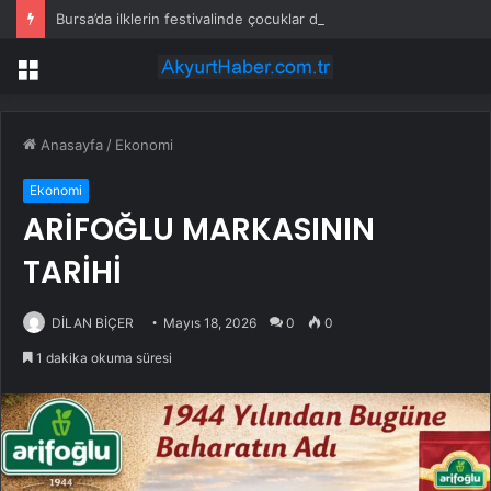
Bursa’da ilklerin festivalinde çocuklar da şen şakrak
Menü
Anasayfa
/
Ekonomi
Ekonomi
ARİFOĞLU MARKASININ
TARİHİ
DİLAN BİÇER
Mayıs 18, 2026
0
0
1 dakika okuma süresi