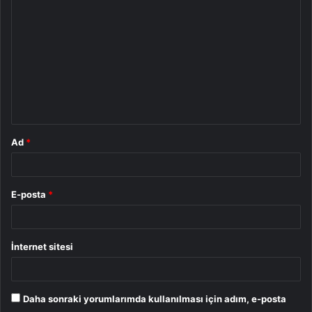
o
r
u
m
*
Ad
*
E-posta
*
İnternet sitesi
Daha sonraki yorumlarımda kullanılması için adım, e-posta