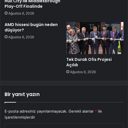
Hull City ile Middlesbrough
Play-Off Finalinde
Ağustos 6, 2026
AMD hissesi bugün neden
düşüyor?
Ağustos 6, 2026
Tek Durak Ofis Projesi
Açıldı
Ağustos 6, 2026
Bir yanıt yazın
E-posta adresiniz yayınlanmayacak.
Gerekli alanlar
*
ile
işaretlenmişlerdir
Y