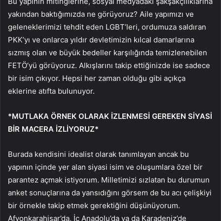
Bu yapının mitinglerine, sosyal medyadaki şakşakçılıklarına
yakından baktığımızda ne görüyoruz? Aile yapımızı ve
geleneklerimizi tehdit eden LGBT’leri, ordumuza saldıran
PKK’yı ve onlarca yıldır devletimizin kılcal damarlarına
sızmış olan ve büyük bedeller karşılığında temizlenebilen
FETÖ’yü görüyoruz. Alkışlarını takip ettiğinizde ise sadece
bir isim çıkıyor. Hepsi her zaman olduğu gibi açıkça
eklerine atıfta bulunuyor.
*MUTLAKA ÖRNEK OLARAK İZLENMESİ GEREKEN SİYASİ
BİR MACERA İZLİYORUZ*
Burada kendisini idealist olarak tanımlayan ancak bu
yapının içinde yer alan siyasi isim ve oluşumlara özel bir
parantez açmak istiyorum. Milletimizi sızlatan bu durumun
anket sonuçlarına da yansıdığını görsem de bu acı çelişkiyi
bir örnekle takip etmek gerektiğini düşünüyorum.
Afyonkarahisar’da, İç Anadolu’da ya da Karadeniz’de