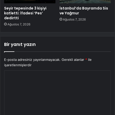
Seyir tepesinde 3 kişiyi
İstanbul’da Bayramda Sis
katletti: İfadesi ‘Pes’
ve Yağmur
dedirtti
Ağustos 7, 2026
Ağustos 7, 2026
Bir yanıt yazın
E-posta adresiniz yayınlanmayacak.
Gerekli alanlar
*
ile
işaretlenmişlerdir
Y
o
r
u
m
*