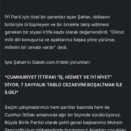
İYİ Parti için özel bir parantez açan Şahan, iddiasını
birbiriyle örtüşmeyen ve bir örnekle takip edilmesi
gereken bir siyasi irtifa kaybı olarak değerlendirdi. “Diliniz
milli dili konuşursa ve ayaklarınız başka yöne yürürse,
milletin bir cevabı vardır” dedi.
İşte Şahan’ın Sabah.com.tr’deki yorumları:
*CUMHURİYET İTTİFAKI “İŞ, HİZMET VE İYİ NİYET”
DİYOR, 7 SAYFALIK TABLO CEZAEVİNİ BOŞALTMAK İLE
İLGİLİ*
Seçim çalışmalarımızı hem partiler bazında hem de
Cumhur İttifakı anlamında ağır bir biçimde sürdürüyoruz.
Büyük Birlik Partisi olarak şehit genel başkanımız Muhsin
Yazıcıoğlu’nun istikametinde hormonsuz Anadolu çocukları