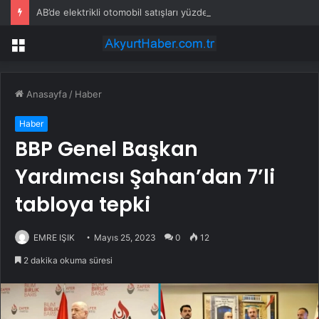
AB’de elektrikli otomobil satışları yüzde 40,5 arttı
Menü
Anasayfa
/
Haber
Haber
BBP Genel Başkan
Yardımcısı Şahan’dan 7’li
tabloya tepki
EMRE IŞIK
Mayıs 25, 2023
0
12
2 dakika okuma süresi