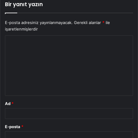
Bir yanıt yazın
E-posta adresiniz yayınlanmayacak.
Gerekli alanlar
*
ile
işaretlenmişlerdir
Y
o
r
u
m
*
Ad
*
E-posta
*