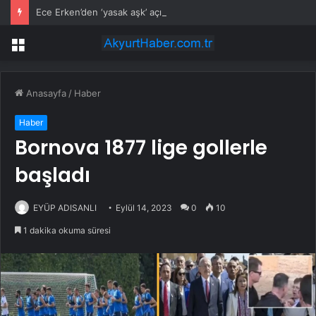
Ece Erken’den ‘yasak aşk’ açıklaması: Hukuki yollara başvuruyor
Menü
Anasayfa
/
Haber
Haber
Bornova 1877 lige gollerle
başladı
EYÜP ADISANLI
Eylül 14, 2023
0
10
1 dakika okuma süresi