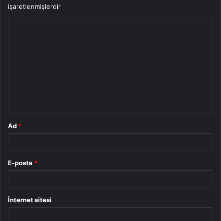
işaretlenmişlerdir
Y
o
r
u
m
*
Ad
*
E-posta
*
İnternet sitesi