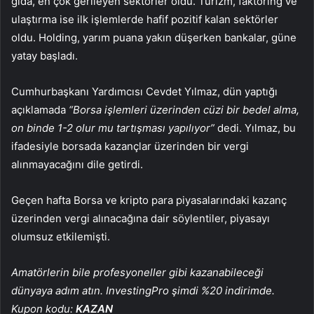
gıda
, en çok gerileyen sektörler oldu.
Turizm
,
faktöring
ve
ulaştırma
ise ilk işlemlerde hafif pozitif kalan sektörler
oldu.
Holding
, yarım puana yakın düşerken
bankalar
, güne
yatay başladı.
Cumhurbaşkanı Yardımcısı Cevdet Yılmaz, dün yaptığı
açıklamada
“Borsa işlemleri üzerinden cüzi bir bedel alma,
on binde 1-2 olur mu tartışması yapılıyor”
dedi. Yılmaz, bu
ifadesiyle borsada kazançlar üzerinden bir vergi
alınmayacağını dile getirdi.
Geçen hafta Borsa ve kripto para piyasalarındaki kazanç
üzerinden vergi alınacağına dair söylentiler, piyasayı
olumsuz etkilemişti.
Amatörlerin bile profesyoneller gibi kazanabileceği
dünyaya adım atın. InvestingPro şimdi %20 indirimde.
Kupon kodu:
KAZAN