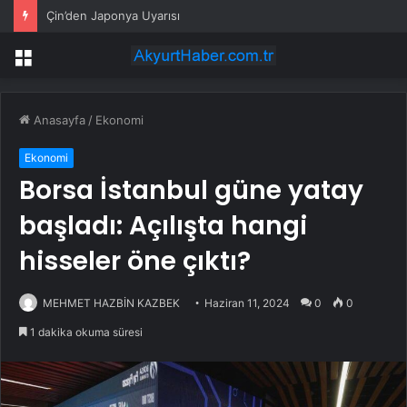
Çin’den Japonya Uyarısı
Menü
Anasayfa
/
Ekonomi
Ekonomi
Borsa İstanbul güne yatay
başladı: Açılışta hangi
hisseler öne çıktı?
MEHMET HAZBİN KAZBEK
Haziran 11, 2024
0
0
1 dakika okuma süresi