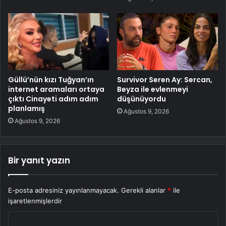
Güllü’nün kızı Tuğyan’ın
Survivor Seren Ay: Sercan,
internet aramaları ortaya
Beyza ile evlenmeyi
çıktı Cinayeti adım adım
düşünüyordu
planlamış
Ağustos 9, 2026
Ağustos 9, 2026
Bir yanıt yazın
E-posta adresiniz yayınlanmayacak.
Gerekli alanlar
*
ile
işaretlenmişlerdir
Y