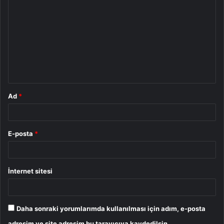
o
r
u
m
*
Ad
*
E-posta
*
İnternet sitesi
Daha sonraki yorumlarımda kullanılması için adım, e-posta
adresim ve site adresim bu tarayıcıya kaydedilsin.