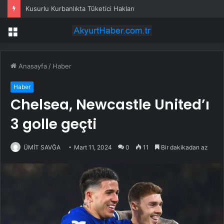
Kusurlu Kurbanlıkta Tüketici Hakları
Menü
Anasayfa
/
Haber
Haber
Chelsea, Newcastle United’ı
3 golle geçti
ÜMİT SAVĞA
Mart 11, 2024
0
11
Bir dakikadan az