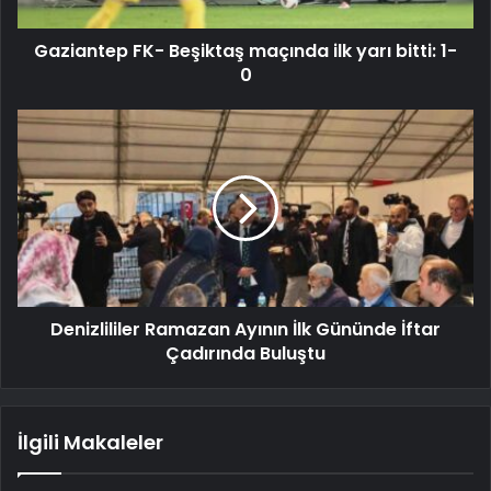
Gaziantep FK- Beşiktaş maçında ilk yarı bitti: 1-
0
Denizlililer Ramazan Ayının İlk Gününde İftar
Çadırında Buluştu
İlgili Makaleler