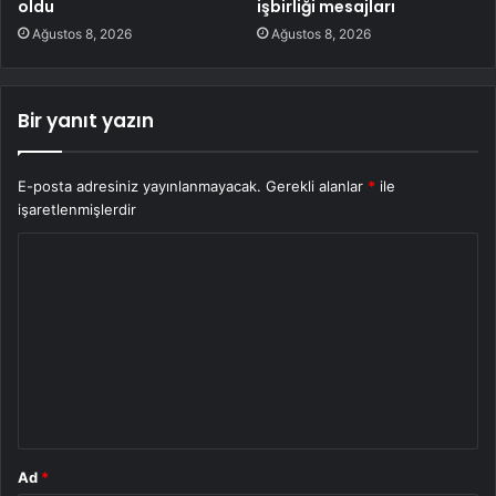
oldu
işbirliği mesajları
Ağustos 8, 2026
Ağustos 8, 2026
Bir yanıt yazın
E-posta adresiniz yayınlanmayacak.
Gerekli alanlar
*
ile
işaretlenmişlerdir
Y
o
r
u
m
*
Ad
*