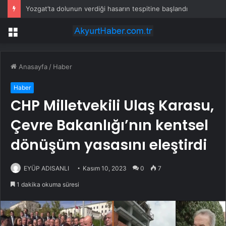
Yozgat’ta dolunun verdiği hasarın tespitine başlandı
Menü
Anasayfa
/
Haber
Haber
CHP Milletvekili Ulaş Karasu,
Çevre Bakanlığı’nın kentsel
dönüşüm yasasını eleştirdi
EYÜP ADISANLI
Kasım 10, 2023
0
7
1 dakika okuma süresi