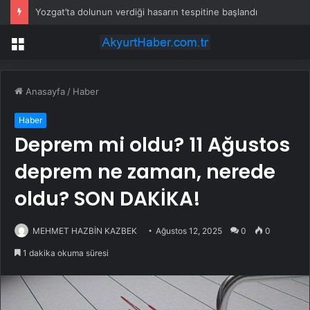
Yozgat’ta dolunun verdiği hasarın tespitine başlandı
Menü
Anasayfa
/
Haber
Haber
Deprem mi oldu? 11 Ağustos
deprem ne zaman, nerede
oldu? SON DAKİKA!
MEHMET HAZBİN KAZBEK
Ağustos 12, 2025
0
0
1 dakika okuma süresi