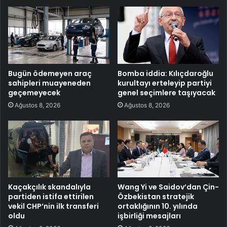
Bugün ödemeyen araç
Bomba iddia: Kılıçdaroğlu
sahipleri muayeneden
kurultayı erteleyip partiyi
geçemeyecek
genel seçimlere taşıyacak
Ağustos 8, 2026
Ağustos 8, 2026
Kaçakçılık skandalıyla
Wang Yi ve Saidov’dan Çin-
partiden istifa ettirilen
Özbekistan stratejik
vekil CHP’nin ilk transferi
ortaklığının 10. yılında
oldu
işbirliği mesajları