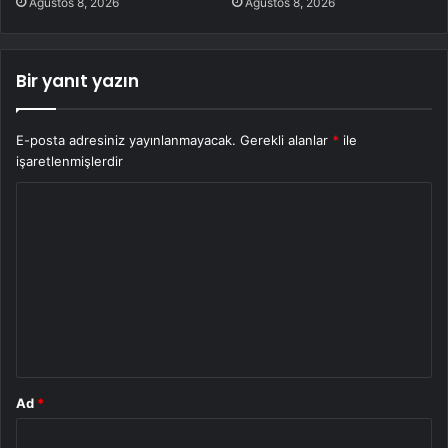
Ağustos 8, 2026
Ağustos 8, 2026
Bir yanıt yazın
E-posta adresiniz yayınlanmayacak.
Gerekli alanlar
*
ile
işaretlenmişlerdir
Y
o
r
u
m
*
Ad
*