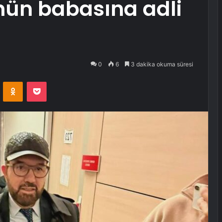
nün babasına adli
0
6
3 dakika okuma süresi
VKontakte
Odnoklassniki
Pocket