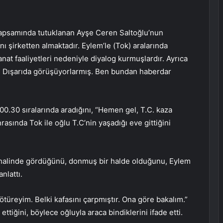
kapsamında tutuklanan Ayşe Ceren Saltoğlu’nun
nı şirketten almaktadır. Eylem’le (Tok) aralarında
anat faaliyetleri nedeniyle diyalog kurmuşlardır. Ayrıca
dır. Dışarıda görüşüyorlarmış. Ben bundan haberdar
00.30 sıralarında aradığını, “Hemen gel, T.C. kaza
asında Tok ile oğlu T.C’nin yaşadığı eve gittiğini
k halinde gördüğünü, donmuş bir halde olduğunu, Eylem
nlattı.
türeyim. Belki kafasını çarpmıştır. Ona göre bakalım.”
ttiğini, böylece oğluyla araca bindiklerini ifade etti.