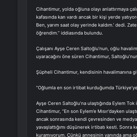
Cihantimur, yolda oğluna olayı anlattırmaya çalış
kafasında kan vardı ancak bir kişi yerde yatıyo
Ben, yarım saat olay yerinde kaldım.’ dedi. Zate
öğrendim.” iddiasında bulundu.
Çalışanı Ayşe Ceren Saltoğlu’nun, oğlu havali
uyaracağını öne süren Cihantimur, Saltoğlu’nu
Şüpheli Cihantimur, kendisinin havalimanına git
“Oğlumla en son irtibat kurduğumda Türkiye’ye
Ayşe Ceren Saltoğlu’na ulaştığında Eylem Tok il
Cihantimur, “En son Eylem’e Mısır’dayken ulaşt
ancak sonrasında kendi çevresinden ve medyad
yavaşlattığımı düşünerek irtibatı kesti. Sonra
kuramıyorum. Çünkü annesinin yanında ama oğ