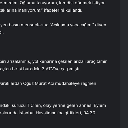
 etmedim. Oğlumu tanıyorum, kendisi dönmek istiyor.
klarına inanıyorum.” ifadelerini kullandı.
leyen basın mensuplarına “Açıklama yapacağım.” diyen
ı.
ri arızalanmış, yol kenarına çekilen arızalı araç tamir
raçtan birisi buradaki 3 ATV’ye çarpmıştı.
, yaralılardan Oğuz Murat Aci müdahaleye rağmen
ndaki sürücü T.C’nin, olay yerine gelen annesi Eylem
alarında İstanbul Havalimanı’na gittikleri, 04.30