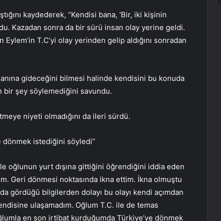
tığını kaydederek, “Kendisi bana, ‘Bir, iki kişinin
rdu. Kazadan sonra da bir sürü insan olay yerine geldi.
n Eylem’in T.C’yi olay yerinden gelip aldığını sonradan
manına gideceğini bilmesi halinde kendisini bu konuda
n bir şey söylemediğini savundu.
meye niyeti olmadığını da ileri sürdü.
 dönmek istediğini söyledi”
e oğlunun yurt dışına gittiğini öğrendiğini iddia eden
ım. Geri dönmesi noktasında ikna ettim. İkna olmuştu
a gördüğü bilgilerden dolayı bu olayı kendi açımdan
 kendisine ulaşamadım. Oğlum T.C. ile de temas
lumla en son irtibat kurduğumda Türkiye’ye dönmek