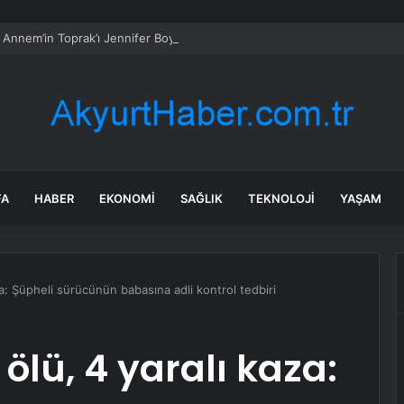
li Annem’in Toprak’ı Jennifer Boyner büyüdü: Evlilik yolunda ilk adımı attı
FA
HABER
EKONOMI
SAĞLIK
TEKNOLOJI
YAŞAM
za: Şüpheli sürücünün babasına adli kontrol tedbiri
ölü, 4 yaralı kaza: