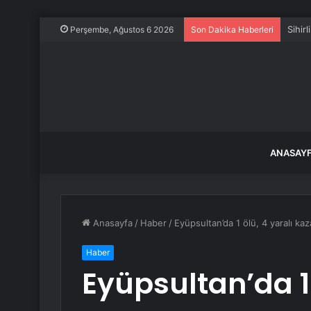
Sihir
Perşembe, Ağustos 6 2026
Son Dakika Haberleri
ANASAY
Anasayfa
/
Haber
/
Eyüpsultan’da 1 ölü, 4 yaralı ka
Haber
Eyüpsultan’da 1 