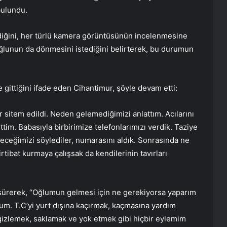
bulundu.
ediğini, her türlü kamera görüntüsünün incelenmesine
ğlunun da dönmesini istediğini belirterek, bu durumun
 gittiğini ifade eden Cihantimur, şöyle devam etti:
r sitem edildi. Neden gelemediğimizi anlattım. Acılarını
tim. Babasıyla birbirimize telefonlarımızı verdik. Taziye
leceğimizi söylediler, numarasını aldık. Sonrasında ne
rtibat kurmaya çalışsak da kendilerinin tavırları
sürerek, “Oğlumun gelmesi için ne gerekiyorsa yaparım
um. T.C’yi yurt dışına kaçırmak, kaçmasına yardım
 gizlemek, saklamak ve yok etmek gibi hiçbir eylemim