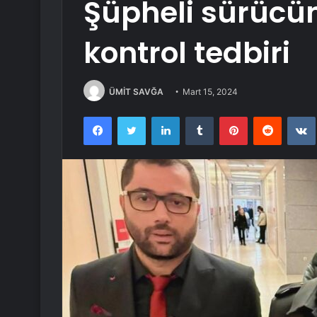
Şüpheli sürücü
kontrol tedbiri
ÜMİT SAVĞA
Mart 15, 2024
Facebook
Twitter
LinkedIn
Tumblr
Pinterest
Reddit