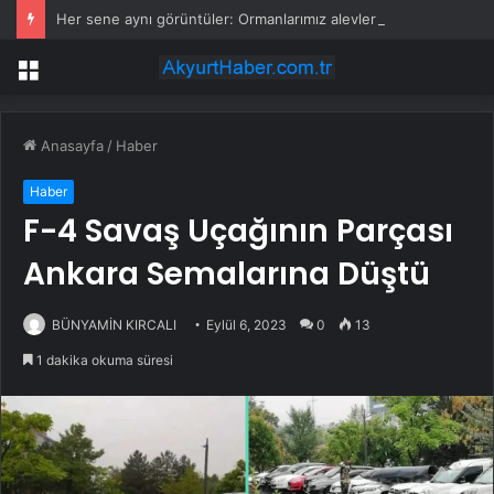
Her sene aynı görüntüler: Ormanlarımız alevler arasında kalıyor
Menü
Anasayfa
/
Haber
Haber
F-4 Savaş Uçağının Parçası
Ankara Semalarına Düştü
BÜNYAMİN KIRCALI
Eylül 6, 2023
0
13
1 dakika okuma süresi