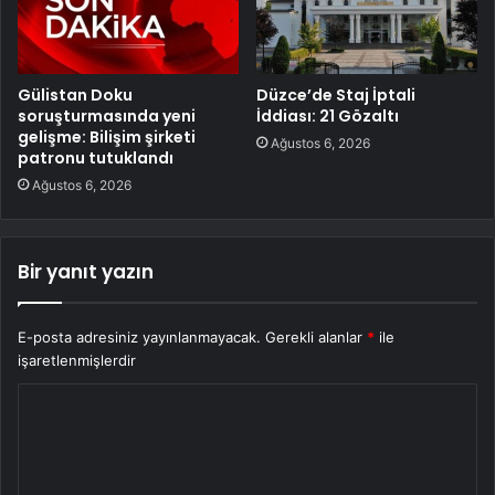
Gülistan Doku
Düzce’de Staj İptali
soruşturmasında yeni
İddiası: 21 Gözaltı
gelişme: Bilişim şirketi
Ağustos 6, 2026
patronu tutuklandı
Ağustos 6, 2026
Bir yanıt yazın
E-posta adresiniz yayınlanmayacak.
Gerekli alanlar
*
ile
işaretlenmişlerdir
Y
o
r