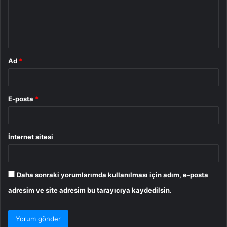
u
m
*
Ad
*
E-posta
*
İnternet sitesi
Daha sonraki yorumlarımda kullanılması için adım, e-posta
adresim ve site adresim bu tarayıcıya kaydedilsin.