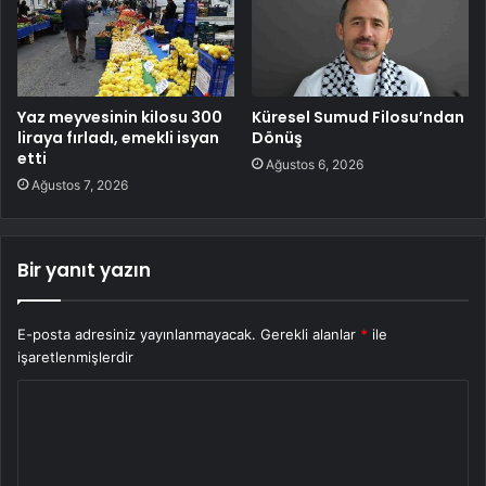
Yaz meyvesinin kilosu 300
Küresel Sumud Filosu’ndan
liraya fırladı, emekli isyan
Dönüş
etti
Ağustos 6, 2026
Ağustos 7, 2026
Bir yanıt yazın
E-posta adresiniz yayınlanmayacak.
Gerekli alanlar
*
ile
işaretlenmişlerdir
Y
o
r