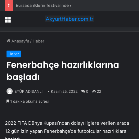
Bursa’da ilklerin festivalinde çocuklar da şen şakrak
Menü
Anasayfa
/
Haber
Haber
Fenerbahçe hazırlıklarına
başladı
EYÜP ADISANLI
Kasım 25, 2022
0
22
1 dakika okuma süresi
2022 FIFA Dünya Kupası’ndan dolayı liglere verilen arada
12 gün izin yapan Fenerbahçe’de futbolcular hazırlıklara