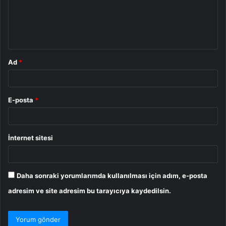
u
m
*
Ad
*
E-posta
*
İnternet sitesi
Daha sonraki yorumlarımda kullanılması için adım, e-posta
adresim ve site adresim bu tarayıcıya kaydedilsin.