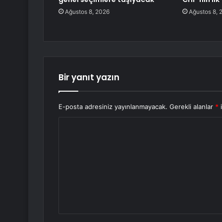
Ağustos 8, 2026
Ağustos 8, 
Bir yanıt yazın
E-posta adresiniz yayınlanmayacak.
Gerekli alanlar
*
i
Y
o
r
u
m
*