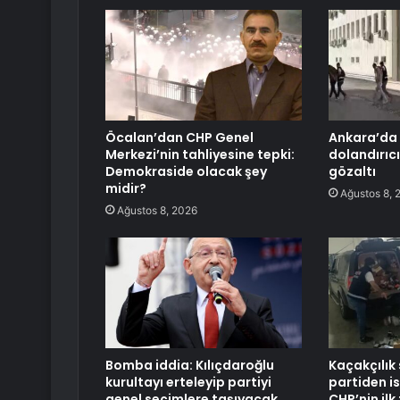
Öcalan’dan CHP Genel
Ankara’da 
Merkezi’nin tahliyesine tepki:
dolandırıcı
Demokraside olacak şey
gözaltı
midir?
Ağustos 8, 
Ağustos 8, 2026
Bomba iddia: Kılıçdaroğlu
Kaçakçılık
kurultayı erteleyip partiyi
partiden ist
genel seçimlere taşıyacak
CHP’nin ilk