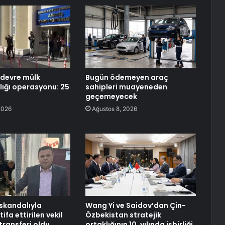
devre mülk
Bugün ödemeyen araç
lığı operasyonu: 25
sahipleri muayeneden
geçemeyecek
2026
Ağustos 8, 2026
 skandalıyla
Wang Yi ve Saidov’dan Çin-
ifa ettirilen vekil
Özbekistan stratejik
 transferi oldu
ortaklığının 10. yılında işbirliği