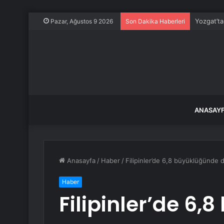
Yozgat’ta
Pazar, Ağustos 9 2026
Son Dakika Haberleri
ANASAY
Anasayfa
/
Haber
/
Filipinler’de 6,8 büyüklüğünde
Haber
Filipinler’de 6