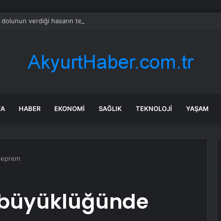
 dolunun verdiği hasarın tespitine başlandı
FA
HABER
EKONOMI
SAĞLIK
TEKNOLOJI
YAŞAM
 deprem
,8 büyüklüğünde