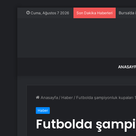
Bursa’da 
Cuma, Ağustos 7 2026
Son Dakika Haberleri
ANASAY
Anasayfa
/
Haber
/
Futbolda şampiyonluk kupaları 10
Haber
Futbolda şampi