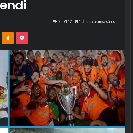
lendi
0
17
1 dakika okuma süresi
VKontakte
Odnoklassniki
Pocket