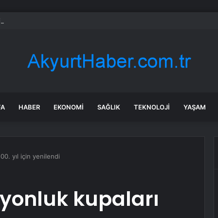
ilklerin festivalinde çocuklar da şen şakrak
FA
HABER
EKONOMI
SAĞLIK
TEKNOLOJI
YAŞAM
0. yıl için yenilendi
yonluk kupaları