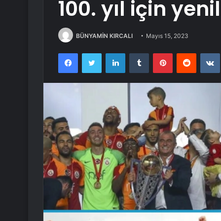
100. yıl için yeni
BÜNYAMİN KIRCALI
Mayıs 15, 2023
Facebook
Twitter
LinkedIn
Tumblr
Pinterest
Reddit