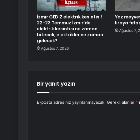
İzmir GEDİZ elektrik kesintisi!
Yaz meyves
22-23 Temmuz İzmir’de
liraya fırla
elektrik kesintisi ne zaman
Ağustos 7, 
bitecek, elektrikler ne zaman
gelecek?
Ağustos 7, 2026
Bir yanıt yazın
E-posta adresiniz yayınlanmayacak.
Gerekli alanlar
*
i
Y
o
r