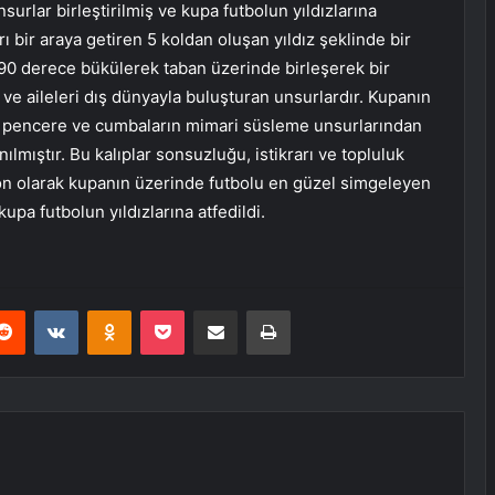
surlar birleştirilmiş ve kupa futbolun yıldızlarına
rı bir araya getiren 5 koldan oluşan yıldız şeklinde bir
l 90 derece bükülerek taban üzerinde birleşerek bir
n ve aileleri dış dünyayla buluşturan unsurlardır. Kupanın
mış pencere ve cumbaların mimari süsleme unsurlarından
lmıştır. Bu kalıplar sonsuzluğu, istikrarı ve topluluk
 Son olarak kupanın üzerinde futbolu en güzel simgeleyen
upa futbolun yıldızlarına atfedildi.
erest
Reddit
VKontakte
Odnoklassniki
Pocket
E-Posta ile paylaş
Yazdır