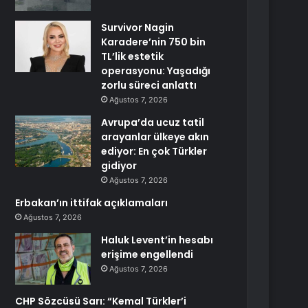
Survivor Nagin
Karadere’nin 750 bin
TL’lik estetik
operasyonu: Yaşadığı
zorlu süreci anlattı
Ağustos 7, 2026
Avrupa’da ucuz tatil
arayanlar ülkeye akın
ediyor: En çok Türkler
gidiyor
Ağustos 7, 2026
Erbakan’ın ittifak açıklamaları
Ağustos 7, 2026
Haluk Levent’in hesabı
erişime engellendi
Ağustos 7, 2026
CHP Sözcüsü Sarı: “Kemal Türkler’i