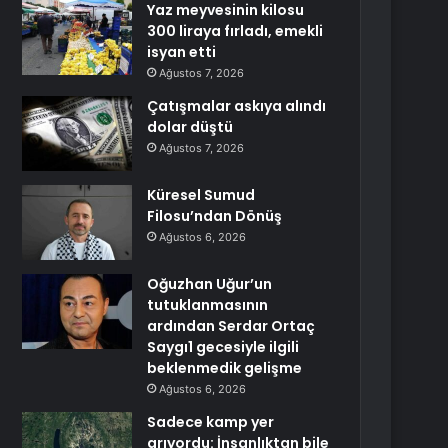
Yaz meyvesinin kilosu
300 liraya fırladı, emekli
isyan etti
Ağustos 7, 2026
Çatışmalar askıya alındı
dolar düştü
Ağustos 7, 2026
Küresel Sumud
Filosu’ndan Dönüş
Ağustos 6, 2026
Oğuzhan Uğur’un
tutuklanmasının
ardından Serdar Ortaç
Saygı1 gecesiyle ilgili
beklenmedik gelişme
Ağustos 6, 2026
Sadece kamp yer
arıyordu: İnsanlıktan bile