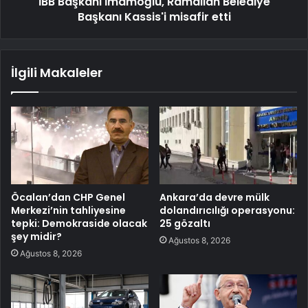
İBB Başkanı İmamoğlu, Ramallah Belediye
Başkanı Kassis'i misafir etti
İlgili Makaleler
Öcalan’dan CHP Genel
Ankara’da devre mülk
Merkezi’nin tahliyesine
dolandırıcılığı operasyonu:
tepki: Demokraside olacak
25 gözaltı
şey midir?
Ağustos 8, 2026
Ağustos 8, 2026