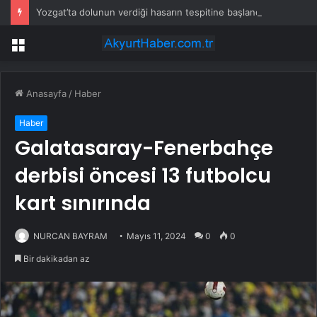
Yozgat’ta dolunun verdiği hasarın tespitine başlandı
Menü
Anasayfa
/
Haber
Haber
Galatasaray-Fenerbahçe
derbisi öncesi 13 futbolcu
kart sınırında
NURCAN BAYRAM
Mayıs 11, 2024
0
0
Bir dakikadan az