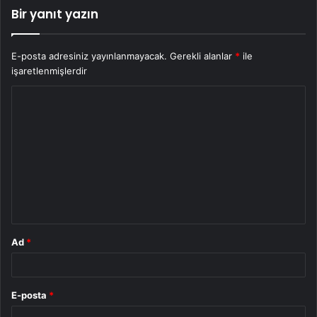
Bir yanıt yazın
E-posta adresiniz yayınlanmayacak.
Gerekli alanlar
*
ile
işaretlenmişlerdir
Y
o
r
u
m
*
Ad
*
E-posta
*