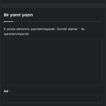
Bir yanıt yazın
E-posta adresiniz yayınlanmayacak.
Gerekli alanlar
*
ile
işaretlenmişlerdir
Y
o
r
u
m
*
Ad
*