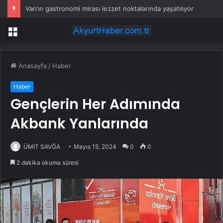
Van’ın gastronomi mirası lezzet noktalarında yaşatılıyor
Menü
Anasayfa
/
Haber
Haber
Gençlerin Her Adımında
Akbank Yanlarında
ÜMİT SAVĞA
Mayıs 15, 2024
0
0
2 dakika okuma süresi