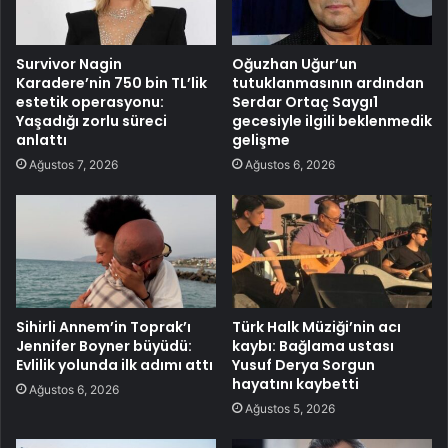
Survivor Nagin
Oğuzhan Uğur’un
Karadere’nin 750 bin TL’lik
tutuklanmasının ardından
estetik operasyonu:
Serdar Ortaç Saygı1
Yaşadığı zorlu süreci
gecesiyle ilgili beklenmedik
anlattı
gelişme
Ağustos 7, 2026
Ağustos 6, 2026
Sihirli Annem’in Toprak’ı
Türk Halk Müziği’nin acı
Jennifer Boyner büyüdü:
kaybı: Bağlama ustası
Evlilik yolunda ilk adımı attı
Yusuf Derya Sorgun
hayatını kaybetti
Ağustos 6, 2026
Ağustos 5, 2026