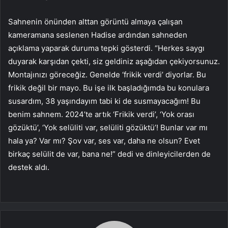
Sahnenin önünden alttan görüntü almaya çalışan
kameramana seslenen Hadise ardından sahneden
açıklama yaparak duruma tepki gösterdi. “Herkes saygı
duyarak karşıdan çekti, siz geldiniz aşağıdan çekiyorsunuz.
Montajınızı göreceğiz. Genelde ‘frikik verdi’ diyorlar. Bu
frikik değil bir mayo. Bu işe ilk başladığımda bu konulara
susardım, 38 yaşındayım tabi ki de susmayacağım! Bu
benim sahnem. 2024’te artık ‘Frikik verdi’, ‘Yok orası
gözüktü’, ‘Yok selüliti var, selüliti gözüktü’! Bunlar var mı
hala ya? Var mı? Şov var, ses var, daha ne olsun? Evet
birkaç selülit de var, bana ne!” dedi ve dinleyicilerden de
destek aldı.