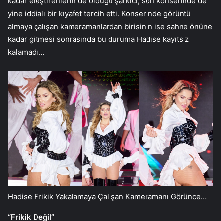
kadar eleştirenlerin de olduğu şarkıcı, son konserinde de
yine iddialı bir kıyafet tercih etti. Konserinde görüntü
almaya çalışan kameramanlardan birisinin ise sahne önüne
kadar gitmesi sonrasında bu duruma Hadise kayıtsız
kalamadı…
Hadise Frikik Yakalamaya Çalışan Kameramanı Görünce…
“Frikik Değil”