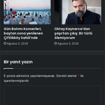
Gün Batımı Konserleri,
Oktay Kaynarca’dan
baştan sona yenilenen
şaşırtan çıkış: Bir türlü
Çiftlikköy Sahili’nde
ölemiyorum
Ağustos 5, 2026
Ağustos 5, 2026
Bir yanıt yazın
E-posta adresiniz yayınlanmayacak.
Gerekli alanlar
*
ile
işaretlenmişlerdir
Y
o
r