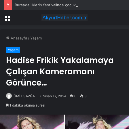
Bursa’da ilklerin festivalinde çocuklar da şen şakrak
Menü
Anasayfa
/
Yaşam
Yaşam
Hadise Frikik Yakalamaya
Çalışan Kameramanı
Görünce…
ÜMİT SAVĞA
Nisan 17, 2024
0
3
1 dakika okuma süresi