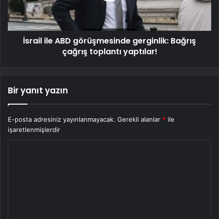
İsrail ile ABD görüşmesinde gerginlik: Bağrış
çağrış toplantı yaptılar!
Bir yanıt yazın
E-posta adresiniz yayınlanmayacak.
Gerekli alanlar
*
ile
işaretlenmişlerdir
Y
o
r
u
m