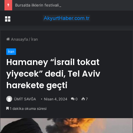
Bursa’da ilklerin festivalinde çocuklar da şen şakrak
Menü
Anasayfa
/
İran
İran
Hamaney “İsrail tokat
yiyecek” dedi, Tel Aviv
harekete geçti
ÜMİT SAVĞA
Nisan 4, 2024
0
7
1 dakika okuma süresi