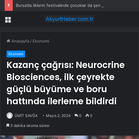
Bursa’da ilklerin festivalinde çocuklar da şen şakrak
Menü
Anasayfa
/
Ekonomi
Ekonomi
Kazanç çağrısı: Neurocrine
Biosciences, ilk çeyrekte
güçlü büyüme ve boru
hattında ilerleme bildirdi
ÜMİT SAVĞA
Mayıs 2, 2024
0
0
3 dakika okuma süresi