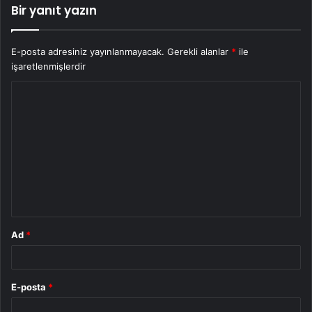
Bir yanıt yazın
E-posta adresiniz yayınlanmayacak.
Gerekli alanlar
*
ile
işaretlenmişlerdir
Y
o
r
u
m
*
Ad
*
E-posta
*