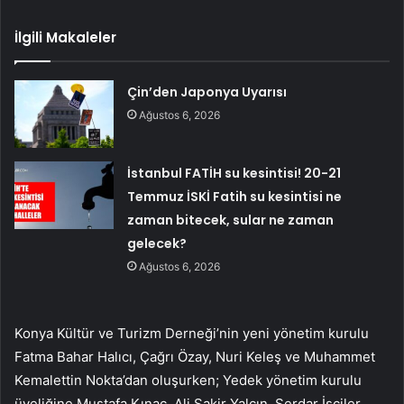
İlgili Makaleler
Çin’den Japonya Uyarısı
Ağustos 6, 2026
İstanbul FATİH su kesintisi! 20-21
Temmuz İSKİ Fatih su kesintisi ne
zaman bitecek, sular ne zaman
gelecek?
Ağustos 6, 2026
Konya Kültür ve Turizm Derneği’nin yeni yönetim kurulu
Fatma Bahar Halıcı, Çağrı Özay, Nuri Keleş ve Muhammet
Kemalettin Nokta’dan oluşurken; Yedek yönetim kurulu
üyeliğine Mustafa Kınaç, Ali Şakir Yalçın, Serdar İşçiler,