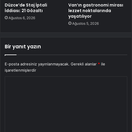
Düzce’de Staj İptali
Van’ın gastronomi mirası
İddiası: 21 Gözaltı
lezzet noktalarında
yaşatılıyor
Ağustos 6, 2026
Ağustos 5, 2026
Bir yanıt yazın
E-posta adresiniz yayınlanmayacak.
Gerekli alanlar
*
ile
işaretlenmişlerdir
Y
o
r
u
m
*