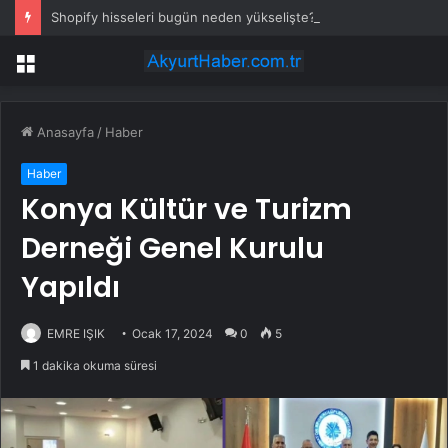
Shopify hisseleri bugün neden yükselişte?
Menü
Anasayfa
/
Haber
Haber
Konya Kültür ve Turizm
Derneği Genel Kurulu
Yapıldı
EMRE IŞIK
Ocak 17, 2024
0
5
1 dakika okuma süresi