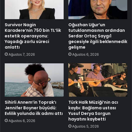
Survivor Nagin
Oğuzhan Uğur’un
Karadere’nin 750 bin TL’lik
tutuklanmasının ardından
estetik operasyonu:
Serdar Ortaç Saygı1
Yaşadığı zorlu süreci
gecesiyle ilgili beklenmedik
anlattı
gelişme
Ağustos 7, 2026
Ağustos 6, 2026
Sihirli Annem’in Toprak’ı
Türk Halk Müziği’nin acı
Jennifer Boyner büyüdü:
kaybı: Bağlama ustası
Evlilik yolunda ilk adımı attı
Yusuf Derya Sorgun
hayatını kaybetti
Ağustos 6, 2026
Ağustos 5, 2026