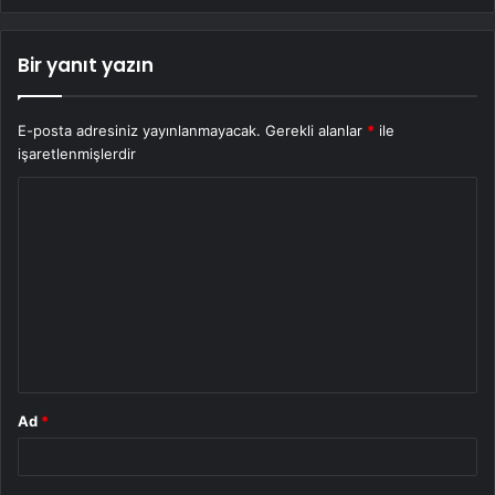
Bir yanıt yazın
E-posta adresiniz yayınlanmayacak.
Gerekli alanlar
*
ile
işaretlenmişlerdir
Y
o
r
u
m
*
Ad
*