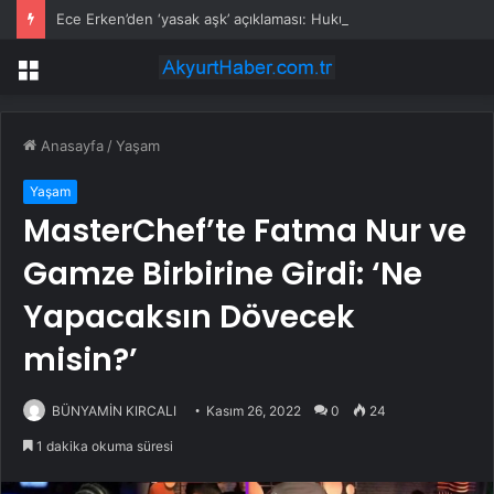
Ece Erken’den ‘yasak aşk’ açıklaması: Hukuki yollara başvuruyor
Menü
Anasayfa
/
Yaşam
Yaşam
MasterChef’te Fatma Nur ve
Gamze Birbirine Girdi: ‘Ne
Yapacaksın Dövecek
misin?’
BÜNYAMİN KIRCALI
Kasım 26, 2022
0
24
1 dakika okuma süresi