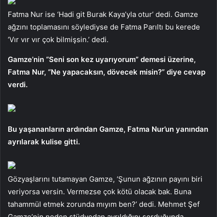
Fatma Nur ise ‘Hadi git Burak Kaya’yla otur’ dedi. Gamze
ağzını toplamasını söylediyse de Fatma Parıltı bu kerede
‘Vır vır vır çok bilmişsin.’ dedi.
Gamze’nin “Seni son kez uyarıyorum” demesi üzerine,
Fatma Nur, “Ne yapacaksın, dövecek misin?” diye cevap
verdi.
Bu yaşananların ardından Gamze, Fatma Nur’un yanından
ayrılarak kulise gitti.
Gözyaşlarını tutamayan Gamze, ‘Şunun ağzının payını biri
veriyorsa versin. Vermezse çok kötü olacak bak. Buna
tahammül etmek zorunda mıyım ben?’ dedi. Mehmet Şef
Gamze’nin neden stüdyodan ayrıldığını sorduğunda