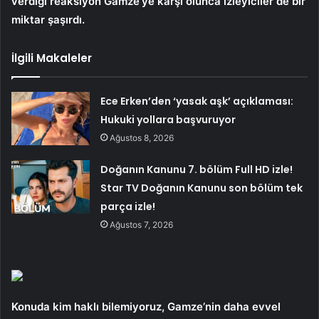
verdiği reaksiyon Gamze’ye karşı olunca izleyiciler de bir
miktar şaşırdı.
İlgili Makaleler
Ece Erken’den ‘yasak aşk’ açıklaması:
Hukuki yollara başvuruyor
Ağustos 8, 2026
Doğanın Kanunu 7. bölüm Full HD izle!
Star TV Doğanın Kanunu son bölüm tek
parça izle!
Ağustos 7, 2026
Konuda kim haklı bilemiyoruz, Gamze’nin daha evvel