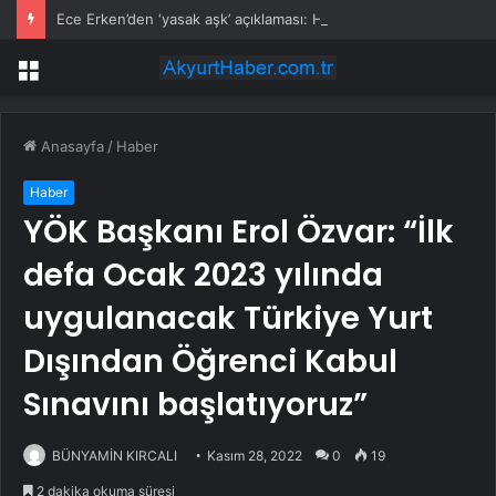
Ece Erken’den ‘yasak aşk’ açıklaması: Hukuki yollara başvuruyor
Menü
Anasayfa
/
Haber
Haber
YÖK Başkanı Erol Özvar: “İlk
defa Ocak 2023 yılında
uygulanacak Türkiye Yurt
Dışından Öğrenci Kabul
Sınavını başlatıyoruz”
BÜNYAMİN KIRCALI
Kasım 28, 2022
0
19
2 dakika okuma süresi