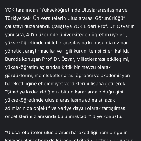
YÖK tarafından “Yükseköğretimde Uluslararasılaşma ve
Türkiye’deki Üniversitelerin Uluslararası Görünürlüğü”
çalıştayı düzenlendi. Çalıştaya YÖK Lideri Prof. Dr. Özvar’ın
yanı sıra, 40’ın üzerinde üniversiteden öğretim üyeleri,
yükseköğretimde milletlerarasılaşma konusunda uzman
yönetici, araştırmacılar ve ilgili kurum temsilcileri katıldı.
Burada konuşan Prof. Dr. Özvar, Milletlerarası etkileşimi,
yükseköğretim açısından kritik bir mevzu olarak
gördüklerini, memleketler arası öğrenci ve akademisyen
hareketliliğine ehemmiyet verdiklerini lisana getirerek,
“Şimdiye kadar aldığımız bütün kararlarda olduğu gibi,
yükseköğretimde uluslararasılaşma adına atılacak
adımların da objektif ve veriye dayalı olarak tartışılması
önceliklerimiz arasında bulunmaktadır” diye konuştu.
“Ulusal otoriteler uluslararası hareketliliği hem bir gelir
kaynağı olarak hem de küresel etkilerini arttıran bir unsur