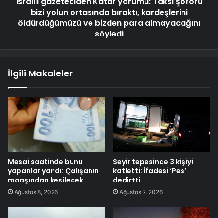
İsrailli gazeteciden Katar yorumu: Taksi şoförü
bizi yolun ortasında bıraktı, kardeşlerini
öldürdüğümüzü ve bizden para almayacağını
söyledi
İlgili Makaleler
Mesai saatinde bunu
Seyir tepesinde 3 kişiyi
yapanlar yandı: Çalışanın
katletti: İfadesi ‘Pes’
maaşından kesilecek
dedirtti
Ağustos 8, 2026
Ağustos 7, 2026