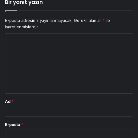
Bir yanıt yazın
E-posta adresiniz yayınlanmayacak.
Gerekli alanlar
*
ile
işaretlenmişlerdir
Y
o
r
u
m
*
Ad
*
E-posta
*