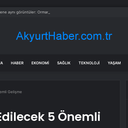
ene aynı görüntüler: Ormanlarımız alevler arasında kalıyor
FA
HABER
EKONOMI
SAĞLIK
TEKNOLOJI
YAŞAM
emli Gelişme
Edilecek 5 Önemli