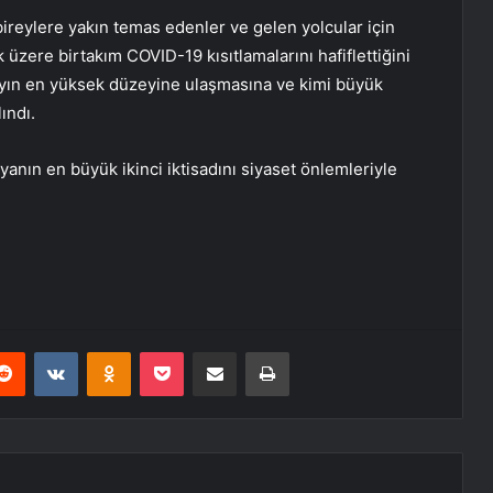
ireylere yakın temas edenler ve gelen yolcular için
k üzere birtakım COVID-19 kısıtlamalarını hafiflettiğini
 ayın en yüksek düzeyine ulaşmasına ve kimi büyük
ındı.
nın en büyük ikinci iktisadını siyaset önlemleriyle
erest
Reddit
VKontakte
Odnoklassniki
Pocket
E-Posta ile paylaş
Yazdır