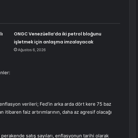
lı
ONGC Venezüella’da iki petrol bloğunu
işletmek için anlaşma imzalayacak
Ağustos 6, 2026
nler:
flasyon verileri; Fed’in arka arda dört kere 75 baz
an itibaren
faiz artırımlarının
, daha az agresif olacağı
t
perakende satış
sayıları, enflasyonun tarihi olarak