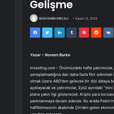
Gelişme
BÜNYAMİN KIRCALI
Kasım 13, 2022
Facebook
Twitter
LinkedIn
Tumblr
Pinterest
Reddit
Yazar – Noreen Burke
Investing.com – Önümüzdeki hafta yatırımcılar, 
yavaşlatmadığına dair daha fazla fikir edinmek
olmak üzere ABD’den gelecek bir dizi dataya ba
açıklayacak ve yatırımcılar, Eylül ayındaki “mi
plana yakın ilgi gösterecek. Kripto para borsas
yankılanmaya devam edecek. Bu arada Pekin’in,
hafifletmesinin akabinde Çin’den gelen ekonom