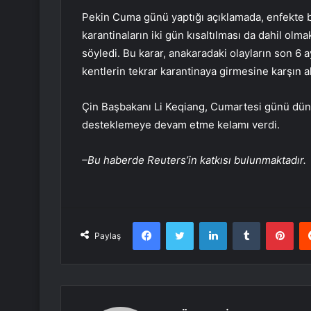
Pekin Cuma günü yaptığı açıklamada, enfekte b
karantinaların iki gün kısaltılması da dahil olma
söyledi. Bu karar, anakaradaki olayların son 6
kentlerin tekrar karantinaya girmesine karşın al
Çin Başbakanı Li Keqiang, Cumartesi günü dünya
desteklemeye devam etme kelamı verdi.
–Bu haberde Reuters’in katkısı bulunmaktadır.
Facebook
Twitter
LinkedIn
Tumblr
Pint
Paylaş