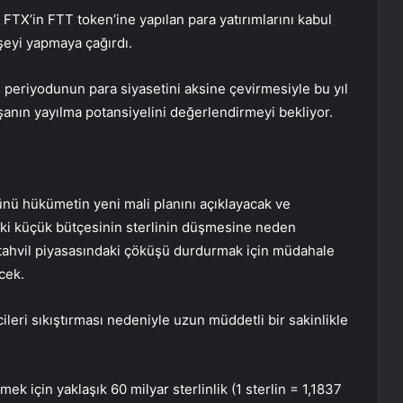
a FTX’in
FTT
token’ine yapılan para yatırımlarını kabul
şeyi yapmaya çağırdı.
i periyodunun para siyasetini aksine çevirmesiyle bu yıl
şanın yayılma potansiyelini değerlendirmeyi bekliyor.
nü hükümetin yeni mali planını açıklayacak ve
daki küçük bütçesinin sterlinin düşmesine neden
 tahvil piyasasındaki çöküşü durdurmak için müdahale
cek.
ticileri sıkıştırması nedeniyle uzun müddetli bir sakinlikle
 için yaklaşık 60 milyar sterlinlik (1 sterlin = 1,1837