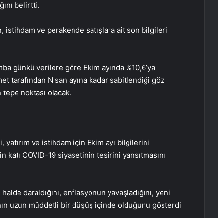
ını belirtti.
n
,
istihdam
ve
perakende satışlara
ait son bilgileri
mba günkü verilere göre Ekim ayında %10,6’ya
met tarafından Nisan ayına kadar sabitlendiği göz
tepe noktası olacak.
i
,
yatırım
ve
istihdam
için Ekim ayı bilgilerini
n katı COVID-19 siyasetinin tesirini yansıtmasını
 halde daraldığını, enflasyonun yavaşladığını, yeni
ının uzun müddetli bir düşüş içinde olduğunu gösterdi.