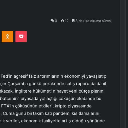
0
12
3 dakika okuma süresi
VKontakte
Odnoklassniki
Pocket
Fed’in agresif faiz artırımlarının ekonomiyi yavaşlatıp
 için Çarşamba günkü perakende satış raporu da dahil
kacak. İngiltere hükümeti nihayet yeni bütçe planını
ni bütçenin” piyasada yol açtığı çöküşün akabinde bu
ı FTX’in çöküşünün etkileri, kripto piyasasında
 Cuma günü birtakım katı pandemi kısıtlamalarını
ik veriler, ekonomik faaliyette artış olduğu yönünde