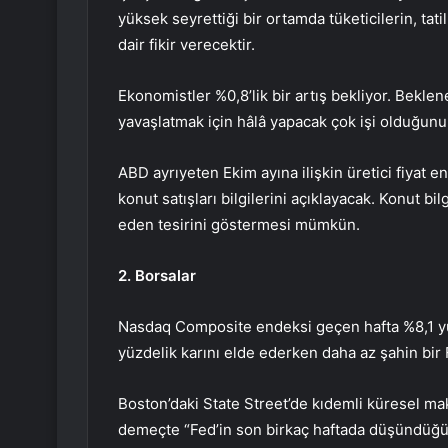
yüksek seyrettiği bir ortamda tüketicilerin, ta
dair fikir verecektir.
Ekonomistler %0,8’lik bir artış bekliyor. Bekl
yavaşlatmak için hâlâ yapacak çok işi olduğunun 
ABD ayrıyeten Ekim ayına ilişkin
üretici fiyat e
konut satışları
bilgilerini açıklayacak. Konut bilg
eden tesirini göstermesi mümkün.
2. Borsalar
Nasdaq Composite
endeksi geçen hafta %8,1 y
yüzdelik karını elde ederken daha az şahin bir
Boston’daki State Street’de kıdemli küresel mak
demeçte “Fed’in son birkaç haftada düşündüğ