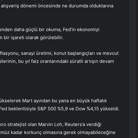
til alışveriş dönemi öncesinde ne durumda olduklarına
enenden daha güçlü bir okuma, Fed’in ekonomiyi
bir işareti olarak görülebilir.
nflasyonu
,
sanayi üretimi
,
konut başlangıçları
ve
mevcut
ilerinin, bu yıl faiz oranlarındaki süratli artışın devam
ükselerek Mart ayından bu yana en büyük haftalık
 Fed beklentisiyle
S&P 500
%5,9 ve
Dow
%4,15 yükseldi.
ro stratejist olan Marvin Loh, Reuters’a verdiği
ümüz kadar korkunç olmasına gerek olmayabileceğine