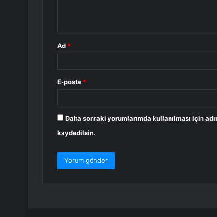
m
*
Ad
*
E-posta
*
Daha sonraki yorumlarımda kullanılması için adı
kaydedilsin.