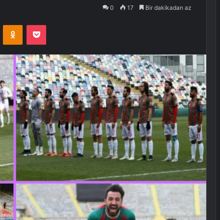
0
17
Bir dakikadan az
VKontakte
Odnoklassniki
Pocket