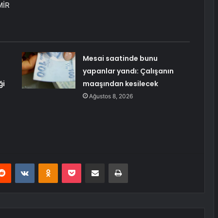
MİR
Mesai saatinde bunu
yapanlar yandı: Çalışanın
ği
maaşından kesilecek
Ağustos 8, 2026
erest
Reddit
VKontakte
Odnoklassniki
Pocket
E-Posta ile paylaş
Yazdır