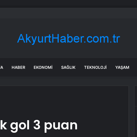
den tasarruf finansman şirketlerine yeni düzenleme
FA
HABER
EKONOMI
SAĞLIK
TEKNOLOJI
YAŞAM
k gol 3 puan