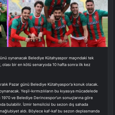
r günü oynanacak Belediye Kütahyaspor maçındaki tek
r, olası bir en kötü senaryoda 10 hafta sonra ilk kez
 Aralık Pazar günü Belediye Kütahyaspor’a konuk olacak.
oynanacak. Yeşil-kırmızılıların bu kıyasıya mücadelede
rı 1970 ve Belediye Derincespor’un sonuçlarına göre
nda bulabilir. İzmir temsilcisi bu sezon dış sahada
2 mağlubiyet aldı. Böylece kaf-kaf bu sezon deplasmanda