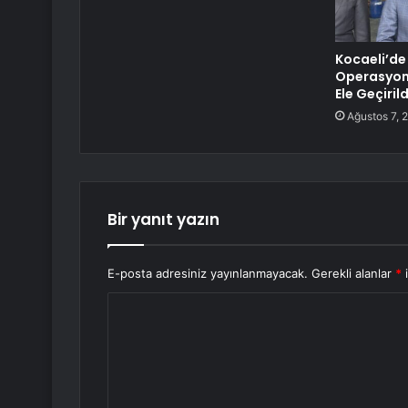
Kocaeli’de
Operasyonu
Ele Geçirild
Ağustos 7, 
Bir yanıt yazın
E-posta adresiniz yayınlanmayacak.
Gerekli alanlar
*
i
Y
o
r
u