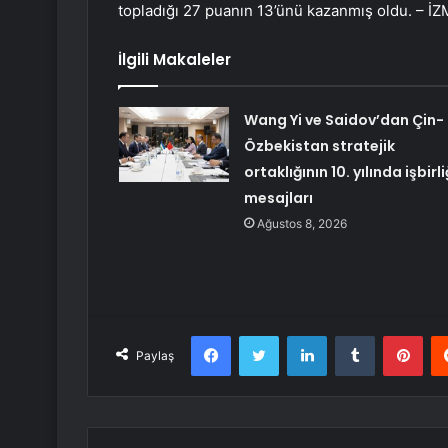
topladığı 27 puanın 13’ünü kazanmış oldu. – İZ
İlgili Makaleler
Wang Yi ve Saidov’dan Çin-
Özbekistan stratejik
ortaklığının 10. yılında işbirli
mesajları
Ağustos 8, 2026
Facebook
Twitter
LinkedIn
Tumblr
Pint
Paylaş