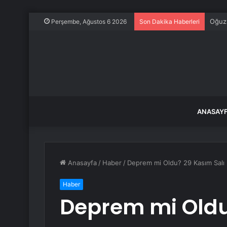
Sadec
Perşembe, Ağustos 6 2026
Son Dakika Haberleri
ANASAY
Anasayfa
/
Haber
/
Deprem mi Oldu? 29 Kasım Salı 
Haber
Deprem mi Oldu