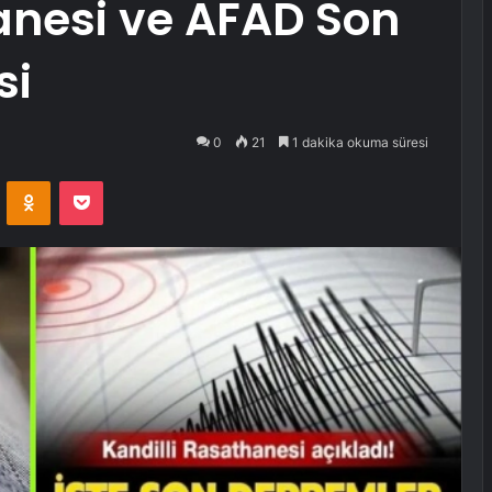
anesi ve AFAD Son
si
0
21
1 dakika okuma süresi
VKontakte
Odnoklassniki
Pocket