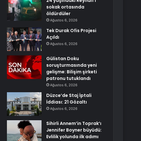
24 yaşındaki Reyhan’ı
sokak ortasında
öldürdüler
Ağustos 6, 2026
Tek Durak Ofis Projesi
Açıldı
Ağustos 6, 2026
Gülistan Doku
soruşturmasında yeni
gelişme: Bilişim şirketi
patronu tutuklandı
Ağustos 6, 2026
Düzce’de Staj İptali
İddiası: 21 Gözaltı
Ağustos 6, 2026
Sihirli Annem’in Toprak’ı
Jennifer Boyner büyüdü:
Evlilik yolunda ilk adımı