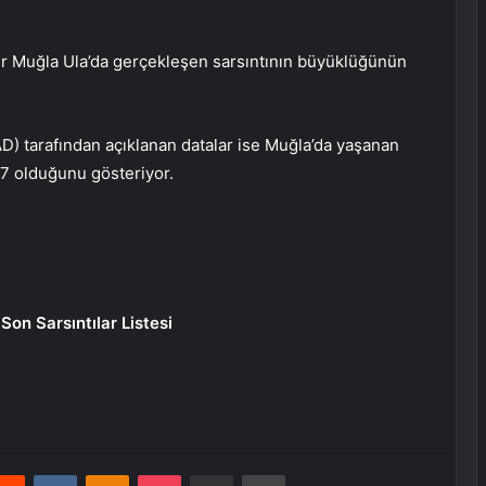
ler Muğla Ula’da gerçekleşen sarsıntının büyüklüğünün
AD) tarafından açıklanan datalar ise Muğla’da yaşanan
 7 olduğunu gösteriyor.
Son Sarsıntılar Listesi
erest
Reddit
VKontakte
Odnoklassniki
Pocket
E-Posta ile paylaş
Yazdır