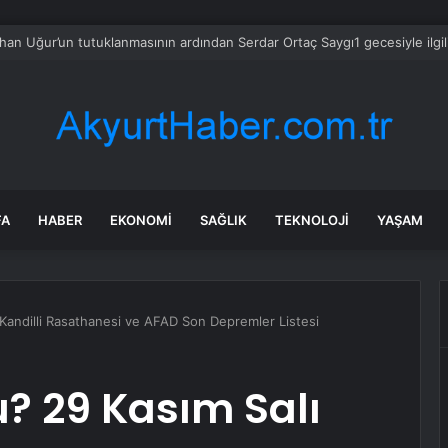
e kamp yer arıyordu: İnsanlıktan bile daha eski olan şeyi buldu
FA
HABER
EKONOMI
SAĞLIK
TEKNOLOJI
YAŞAM
Kandilli Rasathanesi ve AFAD Son Depremler Listesi
? 29 Kasım Salı