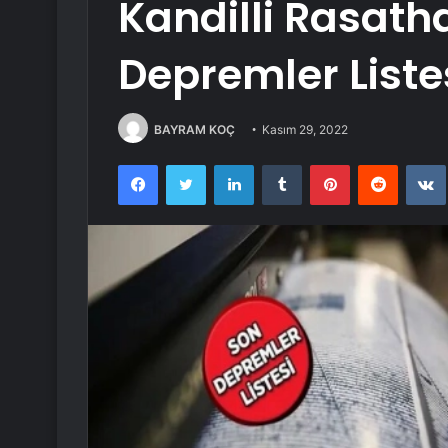
Kandilli Rasath
Depremler Liste
BAYRAM KOÇ
Kasım 29, 2022
Facebook
Twitter
LinkedIn
Tumblr
Pinterest
Reddit