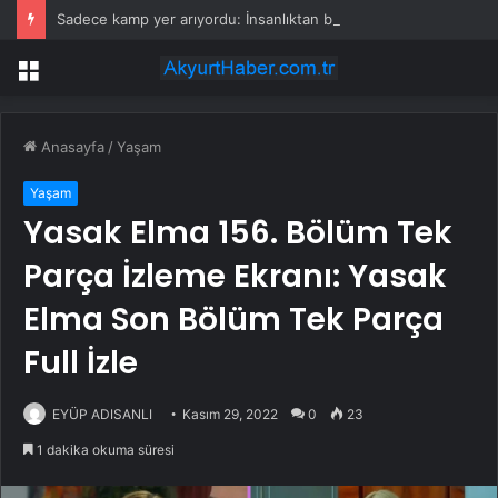
Sadece kamp yer arıyordu: İnsanlıktan bile daha eski olan şeyi buldu
Menü
Anasayfa
/
Yaşam
Yaşam
Yasak Elma 156. Bölüm Tek
Parça İzleme Ekranı: Yasak
Elma Son Bölüm Tek Parça
Full İzle
EYÜP ADISANLI
Kasım 29, 2022
0
23
1 dakika okuma süresi