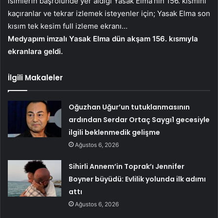
isimlerin başrolünde yer aldığı Yasak Elma’nın 156. kısmını
kaçıranlar ve tekrar izlemek isteyenler için; Yasak Elma son
kısım tek kesim full izleme ekranı…
Medyapım imzalı Yasak Elma dün akşam 156. kısmıyla
ekranlara geldi.
İlgili Makaleler
Oğuzhan Uğur’un tutuklanmasının
ardından Serdar Ortaç Saygı1 gecesiyle
ilgili beklenmedik gelişme
Ağustos 6, 2026
Sihirli Annem’in Toprak’ı Jennifer
Boyner büyüdü: Evlilik yolunda ilk adımı
attı
Ağustos 6, 2026