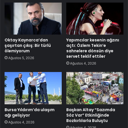
Oktay Kaynarca’dan
Yapımcılar kesenin ağzını
şaşırtan çıkış: Bir türlü
açtı: Özlem Tekin’e
ölemiyorum
sahnelere dönsün diye
servet teklif ettiler
Ağustos 5, 2026
Ağustos 4, 2026
Bursa Yıldırım’da ulaşım
Başkan Altay “Sazımda
ağı gelişiyor
Söz Var” Etkinliğinde
Bozkırlılarla Buluştu
Ağustos 4, 2026
Ağustos 4, 2026