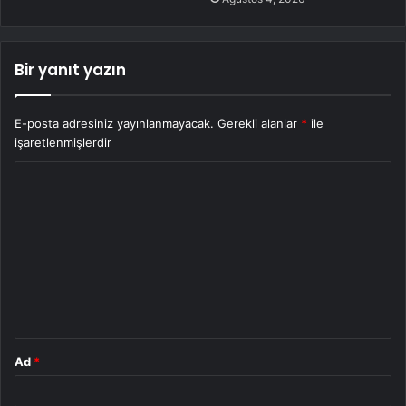
Bir yanıt yazın
E-posta adresiniz yayınlanmayacak.
Gerekli alanlar
*
ile
işaretlenmişlerdir
Y
o
r
u
m
*
Ad
*