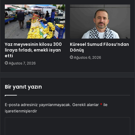
Yaz meyvesinin kilosu 300
Küresel Sumud Filosu’ndan
liraya fırladı, emekli isyan
Dönüş
etti
Ağustos 6, 2026
Ağustos 7, 2026
Bir yanıt yazın
E-posta adresiniz yayınlanmayacak.
Gerekli alanlar
*
ile
işaretlenmişlerdir
Y
o