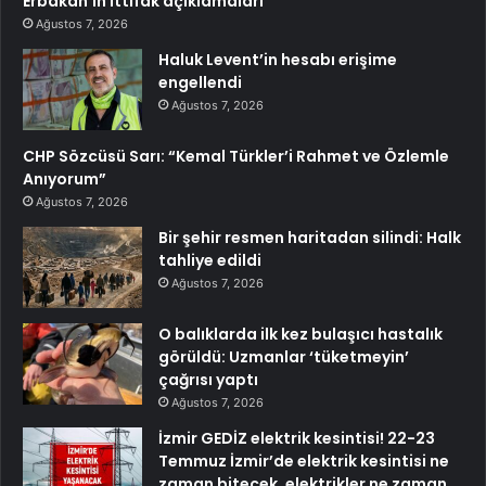
Erbakan’ın ittifak açıklamaları
Ağustos 7, 2026
Haluk Levent’in hesabı erişime
engellendi
Ağustos 7, 2026
CHP Sözcüsü Sarı: “Kemal Türkler’i Rahmet ve Özlemle
Anıyorum”
Ağustos 7, 2026
Bir şehir resmen haritadan silindi: Halk
tahliye edildi
Ağustos 7, 2026
O balıklarda ilk kez bulaşıcı hastalık
görüldü: Uzmanlar ‘tüketmeyin’
çağrısı yaptı
Ağustos 7, 2026
İzmir GEDİZ elektrik kesintisi! 22-23
Temmuz İzmir’de elektrik kesintisi ne
zaman bitecek, elektrikler ne zaman