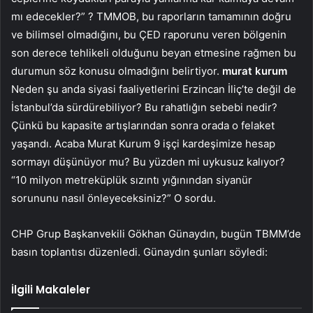
mı edecekler?” ? TMMOB, bu raporların tamamının doğru
ve bilimsel olmadığını, bu ÇED raporunu veren bölgenin
son derece tehlikeli olduğunu beyan etmesine rağmen bu
durumun söz konusu olmadığını belirtiyor.
murat kurum
Neden şu anda siyasi faaliyetlerini Erzincan İliç’te değil de
İstanbul’da sürdürebiliyor? Bu rahatlığın sebebi nedir?
Çünkü bu kapasite artışlarından sonra orada o felaket
yaşandı. Acaba Murat Kurum 9 işçi kardeşimize hesap
sormayı düşünüyor mu? Bu yüzden mi uykusuz kalıyor?
“10 milyon metreküplük sızıntı yığınından siyanür
sorununu nasıl önleyeceksiniz?” O sordu.
CHP Grup Başkanvekili Gökhan Günaydın, bugün TBMM’de
basın toplantısı düzenledi. Günaydın şunları söyledi:
İlgili Makaleler