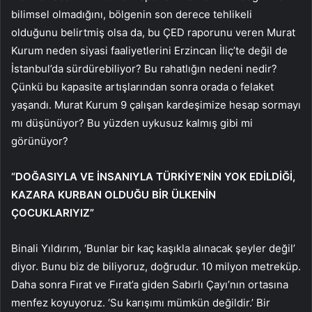
bilimsel olmadığını, bölgenin son derece tehlikeli
olduğunu belirtmiş olsa da, bu ÇED raporunu veren Murat
Kurum neden siyasi faaliyetlerini Erzincan İliç’te değil de
İstanbul’da sürdürebiliyor? Bu rahatlığın nedeni nedir?
Çünkü bu kapasite artışlarından sonra orada o felaket
yaşandı. Murat Kurum 9 çalışan kardeşimize hesap sormayı
mı düşünüyor? Bu yüzden uykusuz kalmış gibi mi
görünüyor?
“DOĞASIYLA VE İNSANIYLA TÜRKİYE’NİN YOK EDİLDİĞİ,
KAZARA KURBAN OLDUĞU BİR ÜLKENİN
ÇOCUKLARIYIZ”
Binali Yıldırım, ‘Bunlar bir kaç kaşıkla alınacak şeyler değil’
diyor. Bunu biz de biliyoruz, doğrudur. 10 milyon metreküp.
Daha sonra Fırat ve Fırat’a giden Sabırlı Çayı’nın ortasına
menfez koyuyoruz. ‘Su karışımı mümkün değildir.’ Bir