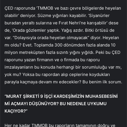
ÇED raporunda ‘TMMOB ve bazı çevre bölgelerde heyelan
olabilir’ deniyor. Süzme yığınları kayabilir. ‘Siyanürler
buradan yeraltı sularına ve Fırat Nehri’ne karışabilir’ dese
de, ‘Orada gözlemler yaptık. Yağış azdır. Bitki örtüsü de
var. “Dolayısıyla orada heyelan olmayacak” diyor. Heyelan
mı oldu? Evet. Toplamda 300 dönümden fazla alanda 10
milyon metreküpten fazla sızıntı yığını yığıldı. Peki bu ÇED
raporunu yazan firmanın ve o firmada bu raporu
imzalayanların bu konuda herhangi bir sorumluluğu var mı,
yok mu? Yoksa bu rapordan alıp ceplerine koydukları
parayla kaçmaya devam mı edecekler? Bu benim ilk sorum.
“MURAT ŞİRKETİ 9 İŞÇİ KARDEŞİMİZİN MUHASEBESİNİ
Mİ AÇMAYI DÜŞÜNÜYOR? BU NEDENLE UYKUMU
KAÇIYOR?”
Her ne kadar TMMOB bu raporların tamamının doğru ve