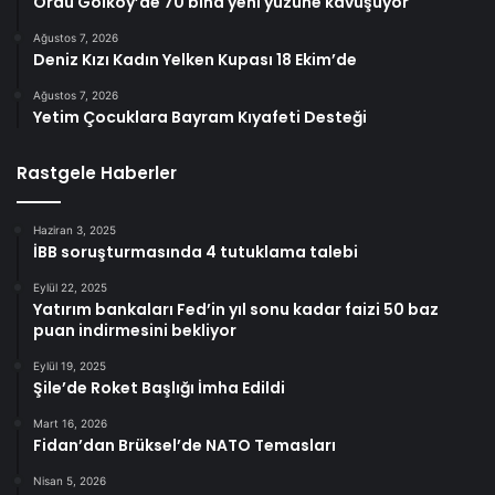
Ordu Gölköy’de 70 bina yeni yüzüne kavuşuyor
Ağustos 7, 2026
Deniz Kızı Kadın Yelken Kupası 18 Ekim’de
Ağustos 7, 2026
Yetim Çocuklara Bayram Kıyafeti Desteği
Rastgele Haberler
Haziran 3, 2025
İBB soruşturmasında 4 tutuklama talebi
Eylül 22, 2025
Yatırım bankaları Fed’in yıl sonu kadar faizi 50 baz
puan indirmesini bekliyor
Eylül 19, 2025
Şile’de Roket Başlığı İmha Edildi
Mart 16, 2026
Fidan’dan Brüksel’de NATO Temasları
Nisan 5, 2026