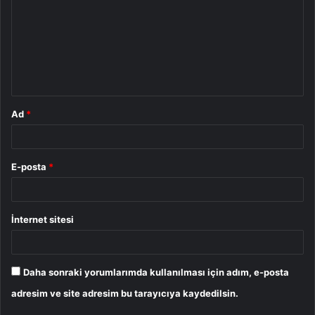
r
u
m
*
Ad
*
E-posta
*
İnternet sitesi
Daha sonraki yorumlarımda kullanılması için adım, e-posta
adresim ve site adresim bu tarayıcıya kaydedilsin.