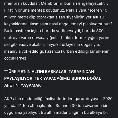
membran koydular. Membranlar bunları engelleyecektir.
Fırat’ın önüne menfez koydunuz. Peki siyanür içeren 10
milyon metreküp topraktan sızan siyanürün yer altı su
kaynaklarına ulaşmasını nasıl engellemeyi planlıyorsunuz?
Bu kapasite artışları burada verilmeseydi, burada 300
metreye varan devasa yığınlar birikip, toprak yığını yerine
sel gibi vadiye akabilir miydi? Türkiye’nin doğasıyla,
insanıyla yok edildiği, kazanca kurban edildiği bir ülkenin
çocuklarıyız.
“TÜRKİYE’NİN ALTINI BAŞKALARI TARAFINDAN
PAYLAŞILIYOR. TEK YAPACAĞIMIZ BUNUN DOĞAL
AFETİNİ YAŞAMAK”
AKP altın madenciliği faaliyetlerinden gurur duyuyor. 2020
yılında 41 ton altın çıkarıldı. Şu anda 30 ton civarında bir
uygulama yapılıyor. Bu altın madenciliğinin bu ülkeye bir