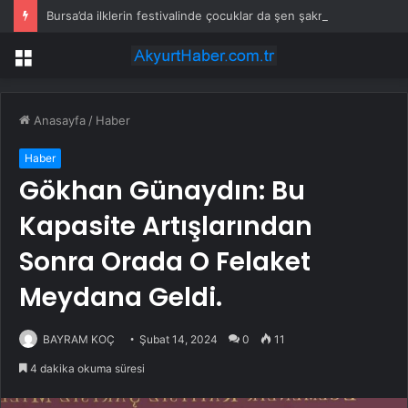
Bursa’da ilklerin festivalinde çocuklar da şen şakrak
Menü
Anasayfa
/
Haber
Haber
Gökhan Günaydın: Bu
Kapasite Artışlarından
Sonra Orada O Felaket
Meydana Geldi.
BAYRAM KOÇ
Şubat 14, 2024
0
11
4 dakika okuma süresi