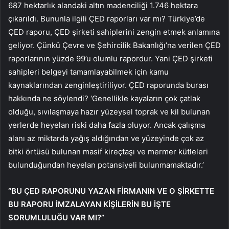
687 hektarlık alandaki altın madenciliği 1.746 hektara
çıkarıldı. Bununla ilgili ÇED raporları var mı? Türkiye’de
ÇED raporu, ÇED şirketi sahiplerini zengin etmek anlamına
geliyor. Çünkü Çevre ve Şehircilik Bakanlığı’na verilen ÇED
raporlarının yüzde 99’u olumlu rapordur. Yani ÇED şirketi
sahipleri belgeyi tamamlayabilmek için kamu
kaynaklarından zenginleştiriliyor. ÇED raporunda burası
hakkında ne söylendi? ‘Genellikle kayaların çok çatlak
olduğu, sıvılaşmaya hazır yüzeysel toprak ve kil bulunan
yerlerde heyelan riski daha fazla oluyor. Ancak çalışma
alanı az miktarda yağış aldığından ve yüzeyinde çok az
bitki örtüsü bulunan masif kireçtaşı ve mermer kütleleri
bulunduğundan heyelan potansiyeli bulunmamaktadır.’
“BU ÇED RAPORUNU YAZAN FİRMANIN VE O ŞİRKETTE
BU RAPORU İMZALAYAN KİŞİLERİN BU İŞTE
SORUMLULUĞU VAR ​​MI?”