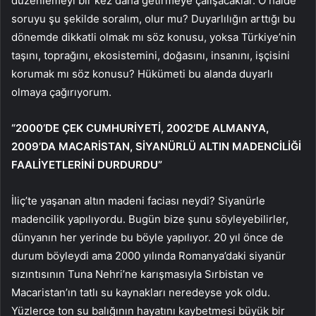
düzenlemeyi bir kez daha getirmeye çalışacaklar. O halde
soruyu şu şekilde soralım, olur mu? Duyarlılığın arttığı bu
dönemde dikkatli olmak mı söz konusu, yoksa Türkiye’nin
taşını, toprağını, ekosistemini, doğasını, insanını, işçisini
korumak mı söz konusu? Hükümeti bu alanda duyarlı
olmaya çağırıyorum.
“2000’DE ÇEK CUMHURİYETİ, 2002’DE ALMANYA,
2009’DA MACARİSTAN, SİYANÜRLÜ ALTIN ​​MADENCİLİĞİ
FAALİYETLERİNİ DURDURDU”
İliç’te yaşanan altın madeni faciası neydi? Siyanürle
madencilik yapılıyordu. Bugün bize şunu söyleyebilirler,
dünyanın her yerinde bu böyle yapılıyor. 20 yıl önce de
durum böyleydi ama 2000 yılında Romanya’daki siyanür
sızıntısının Tuna Nehri’ne karışmasıyla Sırbistan ve
Macaristan’ın tatlı su kaynakları neredeyse yok oldu.
Yüzlerce ton su balığının hayatını kaybetmesi büyük bir