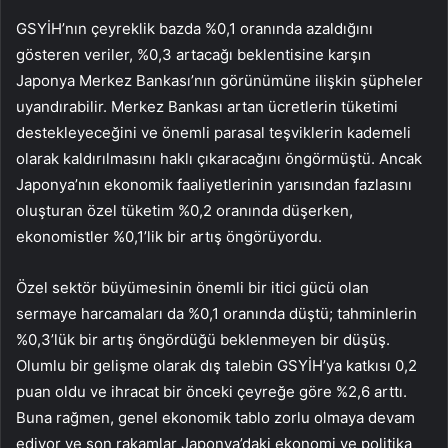
GSYİH’nın çeyreklik bazda %0,1 oranında azaldığını
gösteren veriler, %0,3 artacağı beklentisine karşın
Japonya Merkez Bankası’nın görünümüne ilişkin şüpheler
uyandırabilir. Merkez Bankası artan ücretlerin tüketimi
destekleyeceğini ve önemli parasal teşviklerin kademeli
olarak kaldırılmasını haklı çıkaracağını öngörmüştü. Ancak
Japonya’nın ekonomik faaliyetlerinin yarısından fazlasını
oluşturan özel tüketim %0,2 oranında düşerken,
ekonomistler %0,1’lik bir artış öngörüyordu.
Özel sektör büyümesinin önemli bir itici gücü olan
sermaye harcamaları da %0,1 oranında düştü; tahminlerin
%0,3’lük bir artış öngördüğü beklenmeyen bir düşüş.
Olumlu bir gelişme olarak dış talebin GSYİH’ya katkısı 0,2
puan oldu ve ihracat bir önceki çeyreğe göre %2,6 arttı.
Buna rağmen, genel ekonomik tablo zorlu olmaya devam
ediyor ve son rakamlar Japonya’daki ekonomi ve politika