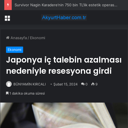
Survivor Nagin Karadere’nin 750 bin TL’lik estetik operasyonu: Yaşadığı zorlu süreci anlattı
Menü
Anasayfa
/
Ekonomi
Ekonomi
Japonya iç talebin azalması
nedeniyle resesyona girdi
BÜNYAMİN KIRCALI
Şubat 15, 2024
0
9
1 dakika okuma süresi