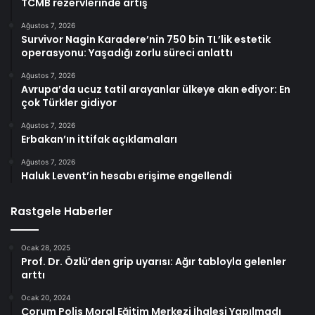
TCMB rezervlerinde artış
Ağustos 7, 2026
Survivor Nagin Karadere’nin 750 bin TL’lik estetik
operasyonu: Yaşadığı zorlu süreci anlattı
Ağustos 7, 2026
Avrupa’da ucuz tatil arayanlar ülkeye akın ediyor: En
çok Türkler gidiyor
Ağustos 7, 2026
Erbakan’ın ittifak açıklamaları
Ağustos 7, 2026
Haluk Levent’in hesabı erişime engellendi
Rastgele Haberler
Ocak 28, 2025
Prof. Dr. Özlü’den grip uyarısı: Ağır tabloyla gelenler
arttı
Ocak 20, 2024
Çorum Polis Moral Eğitim Merkezi İhalesi Yapılmadı