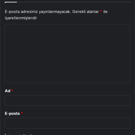
E-posta adresiniz yayınlanmayacak.
Gerekli alanlar
*
ile
işaretlenmişlerdir
Y
o
r
u
m
*
Ad
*
E-posta
*