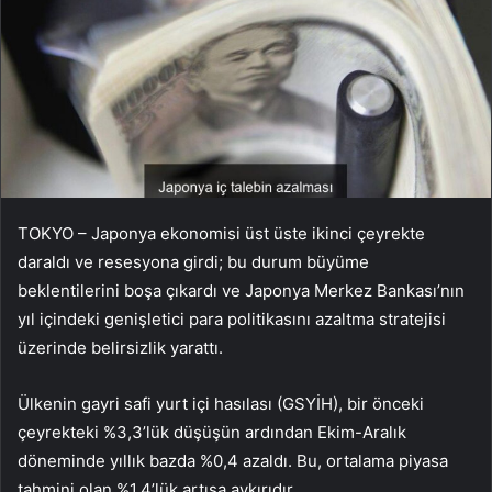
TOKYO – Japonya ekonomisi üst üste ikinci çeyrekte
daraldı ve resesyona girdi; bu durum büyüme
beklentilerini boşa çıkardı ve Japonya Merkez Bankası’nın
yıl içindeki genişletici para politikasını azaltma stratejisi
üzerinde belirsizlik yarattı.
Ülkenin gayri safi yurt içi hasılası (GSYİH), bir önceki
çeyrekteki %3,3’lük düşüşün ardından Ekim-Aralık
döneminde yıllık bazda %0,4 azaldı. Bu, ortalama piyasa
tahmini olan %1,4’lük artışa aykırıdır.