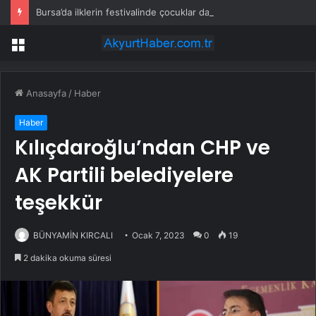
Bursa’da ilklerin festivalinde çocuklar da şen şakrak
Menü
Anasayfa
/
Haber
Haber
Kılıçdaroğlu’ndan CHP ve
AK Partili belediyelere
teşekkür
BÜNYAMİN KIRCALI
Ocak 7, 2023
0
19
2 dakika okuma süresi