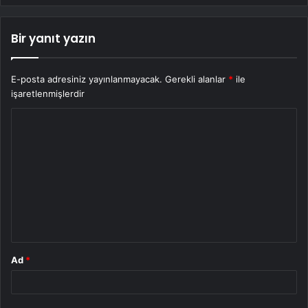
Bir yanıt yazın
E-posta adresiniz yayınlanmayacak.
Gerekli alanlar
*
ile
işaretlenmişlerdir
Y
o
r
u
m
*
Ad
*