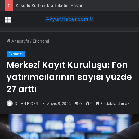
Kusurlu Kurbanlıkta Tüketici Hakları
Menü
Anasayfa
/
Ekonomi
Ekonomi
Merkezi Kayıt Kuruluşu: Fon
yatırımcılarının sayısı yüzde
27 arttı
DİLAN BİÇER
Mayıs 8, 2024
0
0
Bir dakikadan az