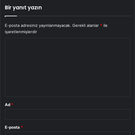
Bir yanıt yazın
E-posta adresiniz yayınlanmayacak.
Gerekli alanlar
*
ile
işaretlenmişlerdir
Y
o
r
u
m
*
Ad
*
E-posta
*